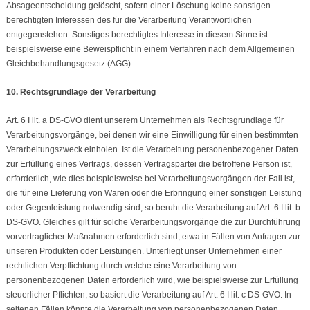
Absageentscheidung gelöscht, sofern einer Löschung keine sonstigen
berechtigten Interessen des für die Verarbeitung Verantwortlichen
entgegenstehen. Sonstiges berechtigtes Interesse in diesem Sinne ist
beispielsweise eine Beweispflicht in einem Verfahren nach dem Allgemeinen
Gleichbehandlungsgesetz (AGG).
10. Rechtsgrundlage der Verarbeitung
Art. 6 I lit. a DS-GVO dient unserem Unternehmen als Rechtsgrundlage für
Verarbeitungsvorgänge, bei denen wir eine Einwilligung für einen bestimmten
Verarbeitungszweck einholen. Ist die Verarbeitung personenbezogener Daten
zur Erfüllung eines Vertrags, dessen Vertragspartei die betroffene Person ist,
erforderlich, wie dies beispielsweise bei Verarbeitungsvorgängen der Fall ist,
die für eine Lieferung von Waren oder die Erbringung einer sonstigen Leistung
oder Gegenleistung notwendig sind, so beruht die Verarbeitung auf Art. 6 I lit. b
DS-GVO. Gleiches gilt für solche Verarbeitungsvorgänge die zur Durchführung
vorvertraglicher Maßnahmen erforderlich sind, etwa in Fällen von Anfragen zur
unseren Produkten oder Leistungen. Unterliegt unser Unternehmen einer
rechtlichen Verpflichtung durch welche eine Verarbeitung von
personenbezogenen Daten erforderlich wird, wie beispielsweise zur Erfüllung
steuerlicher Pflichten, so basiert die Verarbeitung auf Art. 6 I lit. c DS-GVO. In
seltenen Fällen könnte die Verarbeitung von personenbezogenen Daten