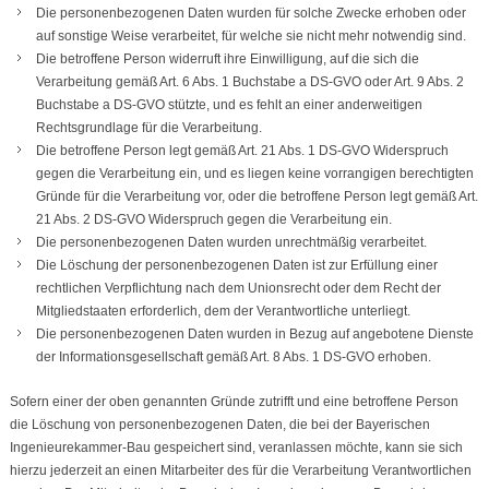
Die personenbezogenen Daten wurden für solche Zwecke erhoben oder
auf sonstige Weise verarbeitet, für welche sie nicht mehr notwendig sind.
Die betroffene Person widerruft ihre Einwilligung, auf die sich die
Verarbeitung gemäß Art. 6 Abs. 1 Buchstabe a DS-GVO oder Art. 9 Abs. 2
Buchstabe a DS-GVO stützte, und es fehlt an einer anderweitigen
Rechtsgrundlage für die Verarbeitung.
Die betroffene Person legt gemäß Art. 21 Abs. 1 DS-GVO Widerspruch
gegen die Verarbeitung ein, und es liegen keine vorrangigen berechtigten
Gründe für die Verarbeitung vor, oder die betroffene Person legt gemäß Art.
21 Abs. 2 DS-GVO Widerspruch gegen die Verarbeitung ein.
Die personenbezogenen Daten wurden unrechtmäßig verarbeitet.
Die Löschung der personenbezogenen Daten ist zur Erfüllung einer
rechtlichen Verpflichtung nach dem Unionsrecht oder dem Recht der
Mitgliedstaaten erforderlich, dem der Verantwortliche unterliegt.
Die personenbezogenen Daten wurden in Bezug auf angebotene Dienste
der Informationsgesellschaft gemäß Art. 8 Abs. 1 DS-GVO erhoben.
Sofern einer der oben genannten Gründe zutrifft und eine betroffene Person
die Löschung von personenbezogenen Daten, die bei der Bayerischen
Ingenieurekammer-Bau gespeichert sind, veranlassen möchte, kann sie sich
hierzu jederzeit an einen Mitarbeiter des für die Verarbeitung Verantwortlichen